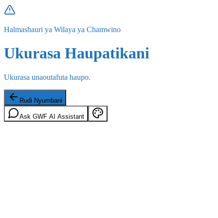
Halmashauri ya Wilaya ya Chamwino
Ukurasa Haupatikani
Ukurasa unaoutafuta haupo.
Rudi Nyumbani
Ask GWF AI Assistant